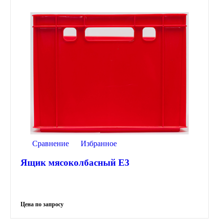
Сравнение
Избранное
Ящик мясоколбасный Е3