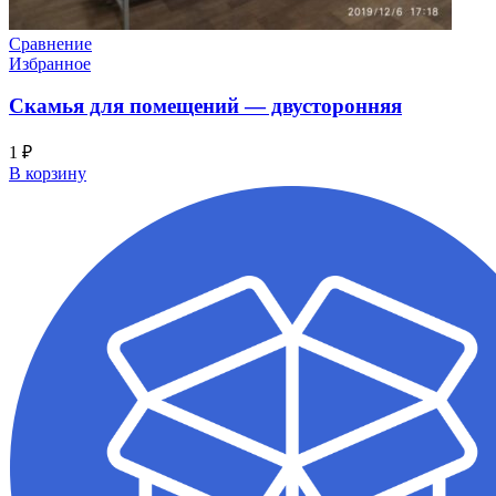
Сравнение
Избранное
Скамья для помещений — двусторонняя
1
₽
В корзину