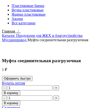
Пластиковые банки
Ведра пластиковые
Ящики пластиковые
Акции
Все категории
Главная /
Каталог
Продукция для ЖКХ и благоустройства
Мусоропровод
Муфта соединительная разгрузочная
Click to enlarge
Муфта соединительная разгрузочная
1
₽
Оформить быстро
Купить оптом
Количество
товара
В корзину
Муфта
Количество
соединительная
товара
В корзину
разгрузочная
Муфта
Сравнение