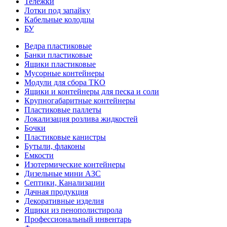
Тележки
Лотки под запайку
Кабельные колодцы
БУ
Ведра пластиковые
Банки пластиковые
Ящики пластиковые
Мусорные контейнеры
Модули для сбора ТКО
Ящики и контейнеры для песка и соли
Крупногабаритные контейнеры
Пластиковые паллеты
Локализация розлива жидкостей
Бочки
Пластиковые канистры
Бутыли, флаконы
Емкости
Изотермические контейнеры
Дизельные мини АЗС
Септики, Канализации
Дачная продукция
Декоративные изделия
Ящики из пенополистирола
Профессиональный инвентарь