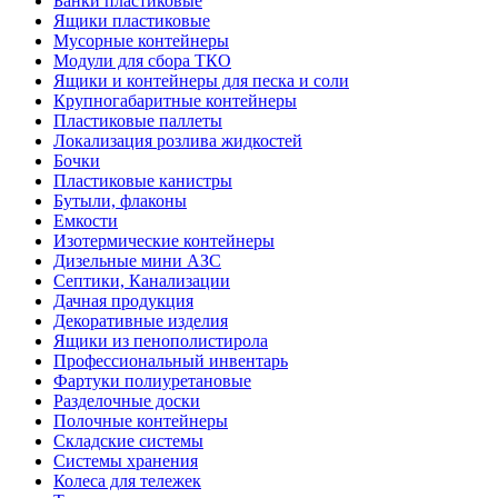
Банки пластиковые
Ящики пластиковые
Мусорные контейнеры
Модули для сбора ТКО
Ящики и контейнеры для песка и соли
Крупногабаритные контейнеры
Пластиковые паллеты
Локализация розлива жидкостей
Бочки
Пластиковые канистры
Бутыли, флаконы
Емкости
Изотермические контейнеры
Дизельные мини АЗС
Септики, Канализации
Дачная продукция
Декоративные изделия
Ящики из пенополистирола
Профессиональный инвентарь
Фартуки полиуретановые
Разделочные доски
Полочные контейнеры
Складские системы
Системы хранения
Колеса для тележек