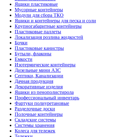
Ящики пластиковые
Мусорные контейнеры
Модули для сбора ТКО
Ящики и контейнеры для песка и соли
Крупногабаритные контейнеры
Пластиковые паллеты
Локализация розлива жидкостей
Бочки
Пластиковые канистры
Бутыли, флаконы
Емкости
Изотермические контейнеры
Дизельные мини АЗС
Септики, Канализации
Дачная продукция
Декоративные изделия
Ящики из пенополистирола
Профессиональный инвентарь
Фартуки полиуретановые
Разделочные доски
Полочные контейнеры
Складские системы
Системы хранения
Колеса для тележек
Тележки