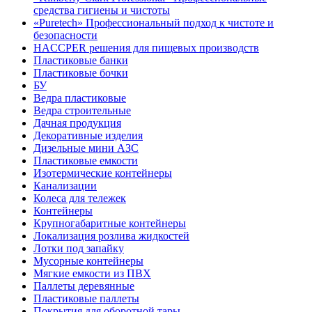
средства гигиены и чистоты
«Puretech» Профессиональный подход к чистоте и
безопасности
HACCPER решения для пищевых производств
Пластиковые банки
Пластиковые бочки
БУ
Ведра пластиковые
Ведра строительные
Дачная продукция
Декоративные изделия
Дизельные мини АЗС
Пластиковые емкости
Изотермические контейнеры
Канализации
Колеса для тележек
Контейнеры
Крупногабаритные контейнеры
Локализация розлива жидкостей
Лотки под запайку
Мусорные контейнеры
Мягкие емкости из ПВХ
Паллеты деревянные
Пластиковые паллеты
Покрытия для оборотной тары