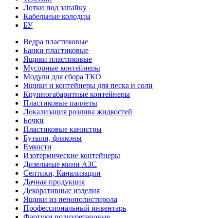
Лотки под запайку
Кабельные колодцы
БУ
Ведра пластиковые
Банки пластиковые
Ящики пластиковые
Мусорные контейнеры
Модули для сбора ТКО
Ящики и контейнеры для песка и соли
Крупногабаритные контейнеры
Пластиковые паллеты
Локализация розлива жидкостей
Бочки
Пластиковые канистры
Бутыли, флаконы
Емкости
Изотермические контейнеры
Дизельные мини АЗС
Септики, Канализации
Дачная продукция
Декоративные изделия
Ящики из пенополистирола
Профессиональный инвентарь
Фартуки полиуретановые