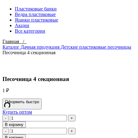
Пластиковые банки
Ведра пластиковые
Ящики пластиковые
Акции
Все категории
Главная /
Каталог
Дачная продукция
Детские пластиковые песочницы
Песочница 4 секционная
Click to enlarge
Песочница 4 секционная
1
₽
Оформить быстро
Купить оптом
Количество
товара
В корзину
Песочница
Количество
4
товара
В корзину