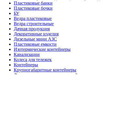
Пластиковые банки
Пластиковые бочки
БУ
Ведра пластиковые
Ведра строительные
Дачная продукция
Декоративные изделия
Дизельные мини АЗС
Пластиковые емкости
Изотермические контейнеры
Канализации
Колеса для тележек
Контейнеры
Крупногабаритные контейнеры
Локализация розлива жидкостей
Лотки под запайку
Мусорные контейнеры
Мягкие емкости из ПВХ
Паллеты деревянные
Пластиковые паллеты
Покрытия для оборотной тары
Полочные контейнеры
Профессиональный инвентарь
Прочая продукция
Септики