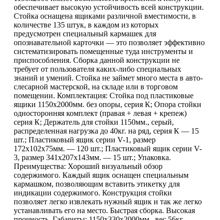
обеспечивает высокую устойчивость всей конструкции.
Стойка оснащена ящиками различной вместимости, в
количестве 135 штук, в каждом из которых
предусмотрен специальный кармашек для
опознавательной карточки — это позволяет эффективно
систематизировать помещенные туда инструменты и
приспособления. Сборка данной конструкции не
требует от пользователя каких-либо специальных
знаний и умений. Стойка не займет много места в авто-
слесарной мастерской, на складе или в торговом
помещении. Комплектация: Стойка под пластиковые
ящики 1150х2000мм. без опоры, серия К; Опора стойки
односторонняя комплект (правая + левая + крепеж)
серия К; Держатель для стойки 1150мм., серый,
распределенная нагрузка до 40кг. на ряд, серия К — 15
шт.; Пластиковый ящик серии V-1, размер
172х102х75мм. — 120 шт.; Пластиковый ящик серии V-
3, размер 341х207х143мм. — 15 шт.; Упаковка.
Преимущества: Хороший визуальный обзор
содержимого. Каждый ящик оснащен специальным
кармашком, позволяющим вставить этикетку для
индикации содержимого. Конструкция стойки
позволяет легко извлекать нужный ящик и так же легко
устанавливать его на место. Быстрая сборка. Высокая
прочность. Габариты: 1150х330х2000мм., вес 56кг.