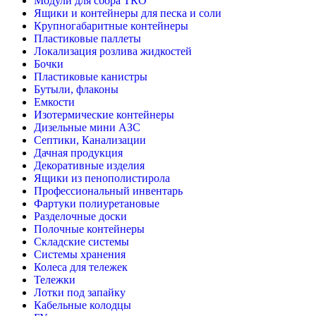
Модули для сбора ТКО
Ящики и контейнеры для песка и соли
Крупногабаритные контейнеры
Пластиковые паллеты
Локализация розлива жидкостей
Бочки
Пластиковые канистры
Бутыли, флаконы
Емкости
Изотермические контейнеры
Дизельные мини АЗС
Септики, Канализации
Дачная продукция
Декоративные изделия
Ящики из пенополистирола
Профессиональный инвентарь
Фартуки полиуретановые
Разделочные доски
Полочные контейнеры
Складские системы
Системы хранения
Колеса для тележек
Тележки
Лотки под запайку
Кабельные колодцы