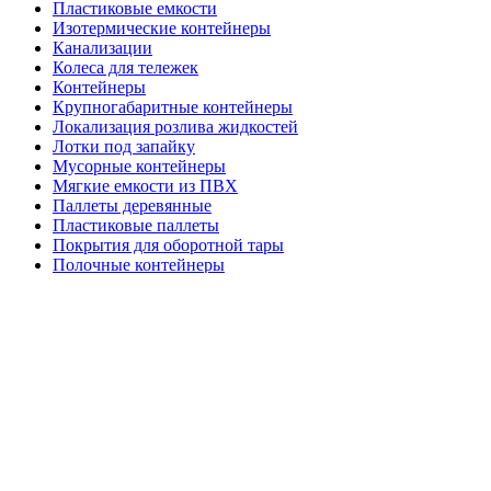
Пластиковые емкости
Изотермические контейнеры
Канализации
Колеса для тележек
Контейнеры
Крупногабаритные контейнеры
Локализация розлива жидкостей
Лотки под запайку
Мусорные контейнеры
Мягкие емкости из ПВХ
Паллеты деревянные
Пластиковые паллеты
Покрытия для оборотной тары
Полочные контейнеры
Профессиональный инвентарь
Прочая продукция
Септики
Системы хранения
Складские системы
Стеклянные банки
Тележки
Товары для склада
Ящики и контейнеры для песка и соли
Ящики из пенополистирола
Ящики пластиковые