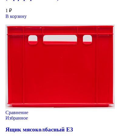
1
₽
В корзину
Сравнение
Избранное
Ящик мясоколбасный Е3