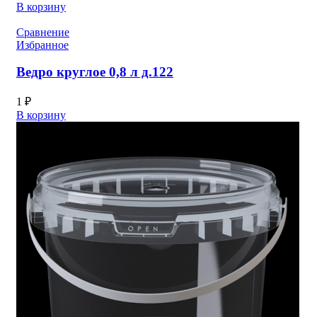
В корзину
Сравнение
Избранное
Ведро круглое 0,8 л д.122
1
₽
В корзину