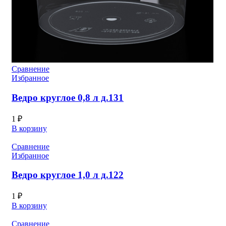
Сравнение
Избранное
Ведро круглое 0,8 л д.131
1
₽
В корзину
Сравнение
Избранное
Ведро круглое 1,0 л д.122
1
₽
В корзину
Сравнение