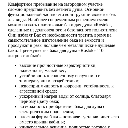
Комфортное пребывание на загородном участке
сложно представить без летнего душа. Основной
функциональной частью его конструкции является бак
для воды. Наиболее современным решением смело
можно назвать пластиковые баки для душа «Rostok»,
сделанные из долговечного и безопасного полиэтилена.
Они избавят Вас от необходимости тратить время на
самостоятельное изготовление бака из емкости и
прослужат в разы дольше чем металлические душевые
баки. Преимущества бака для душа «Rostok» 110
литров с лейкой:
высокие прочностные характеристики,
надежность, малый вес;
устойчивость к солнечному излучению и
температурным воздействиям;
невосприимчивость к коррозии, устойчивость к
агрессивной среде;
ускоренный нагрев воды от солнца, благодаря
черному цвету бака;
возможность приобретения бака для душа с
электрическим подогревом;
плоская форма бака – позволяет устанавливать его
вместо крыши кабины;
универсальное решение, полностью готовое к