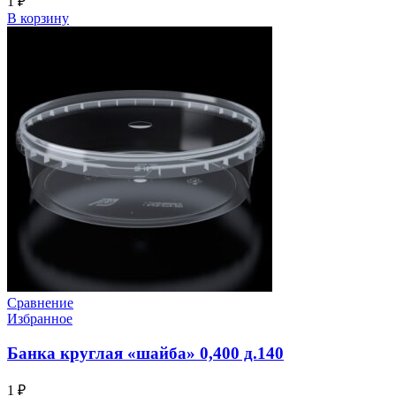
1
₽
В корзину
Сравнение
Избранное
Банка круглая «шайба» 0,400 д.140
1
₽