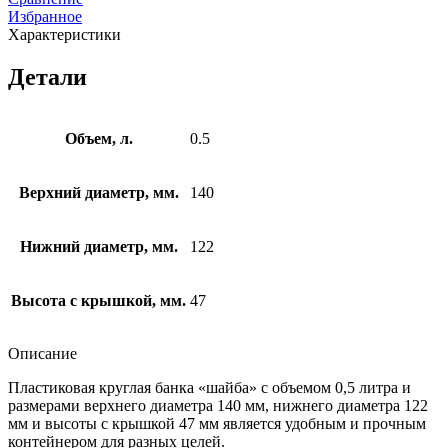
0,500
круглая
Избранное
д.140
"шайба"
Характеристики
0,500
д.140
Детали
Объем, л.
0.5
Верхний диаметр, мм.
140
Нижний диаметр, мм.
122
Высота с крышкой, мм.
47
Описание
Пластиковая круглая банка «шайба» с объемом 0,5 литра и
размерами верхнего диаметра 140 мм, нижнего диаметра 122
мм и высоты с крышкой 47 мм является удобным и прочным
контейнером для разных целей.