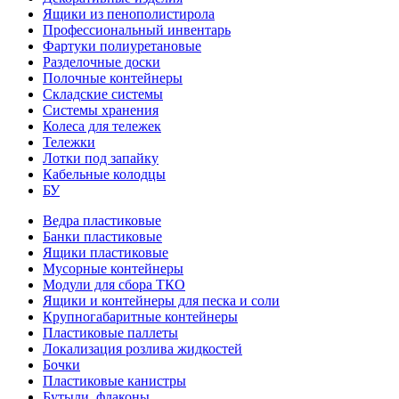
Ящики из пенополистирола
Профессиональный инвентарь
Фартуки полиуретановые
Разделочные доски
Полочные контейнеры
Складские системы
Системы хранения
Колеса для тележек
Тележки
Лотки под запайку
Кабельные колодцы
БУ
Ведра пластиковые
Банки пластиковые
Ящики пластиковые
Мусорные контейнеры
Модули для сбора ТКО
Ящики и контейнеры для песка и соли
Крупногабаритные контейнеры
Пластиковые паллеты
Локализация розлива жидкостей
Бочки
Пластиковые канистры
Бутыли, флаконы