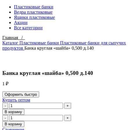
Пластиковые банки
Ведра пластиковые
Ящики пластиковые
Акции
Все категории
Главная /
Каталог
Пластиковые банки
Пластиковые банки для сыпучих
продуктов
Банка круглая «шайба» 0,500 д.140
Click to enlarge
Банка круглая «шайба» 0,500 д.140
1
₽
Оформить быстро
Купить оптом
Количество
товара
В корзину
Банка
Количество
круглая
товара
В корзину
"шайба"
Банка
Сравнение