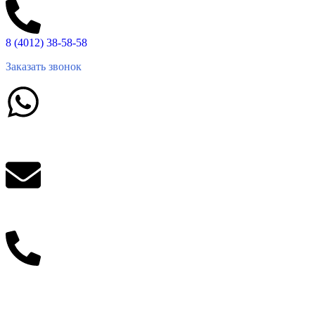
8 (4012) 38-58-58
Заказать звонок
Написать в What'sApp
info@balttara.com
Связаться с руководством