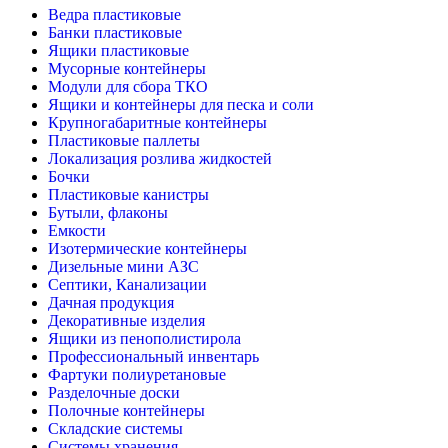
Ведра пластиковые
Банки пластиковые
Ящики пластиковые
Мусорные контейнеры
Модули для сбора ТКО
Ящики и контейнеры для песка и соли
Крупногабаритные контейнеры
Пластиковые паллеты
Локализация розлива жидкостей
Бочки
Пластиковые канистры
Бутыли, флаконы
Емкости
Изотермические контейнеры
Дизельные мини АЗС
Септики, Канализации
Дачная продукция
Декоративные изделия
Ящики из пенополистирола
Профессиональный инвентарь
Фартуки полиуретановые
Разделочные доски
Полочные контейнеры
Складские системы
Системы хранения