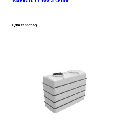
Емкость H 300 л синяя