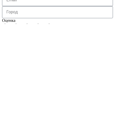
Оценка
1
2
3
4
5
Нажимая на кнопку отправить я соглашаюсь с
политикой
обработки персональных данных
Отправить
Заявка на подбор товара