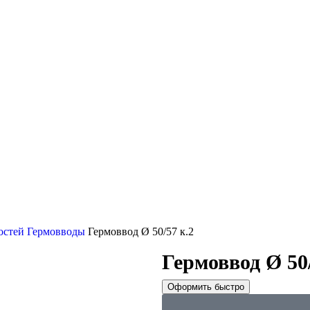
остей
Гермовводы
Гермоввод Ø 50/57 к.2
Гермоввод Ø 50/
Оформить быстро