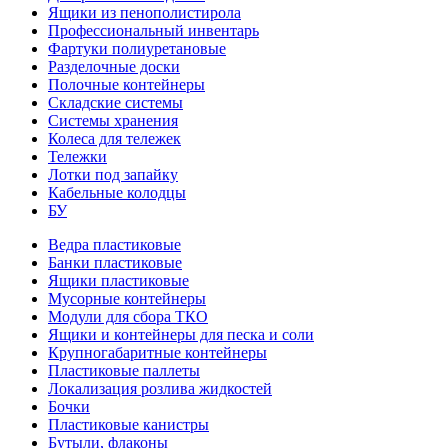
Ящики из пенополистирола
Профессиональный инвентарь
Фартуки полиуретановые
Разделочные доски
Полочные контейнеры
Складские системы
Системы хранения
Колеса для тележек
Тележки
Лотки под запайку
Кабельные колодцы
БУ
Ведра пластиковые
Банки пластиковые
Ящики пластиковые
Мусорные контейнеры
Модули для сбора ТКО
Ящики и контейнеры для песка и соли
Крупногабаритные контейнеры
Пластиковые паллеты
Локализация розлива жидкостей
Бочки
Пластиковые канистры
Бутыли, флаконы