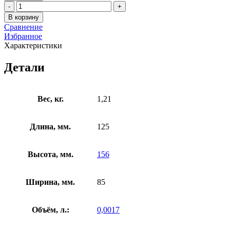
Колесо
Количество
Tellure
товара
В корзину
Rota
Колесо
Сравнение
535103
Tellure
Избранное
поворотное,
Rota
Характеристики
диаметр
535103
125мм,
поворотное,
Детали
грузоподъемность
диаметр
130кг,
125мм,
черная
грузоподъемность
резина,
130кг,
Вес, кг.
1,21
сталь
черная
резина,
сталь
Длина, мм.
125
Высота, мм.
156
Ширина, мм.
85
Объём, л.:
0,0017