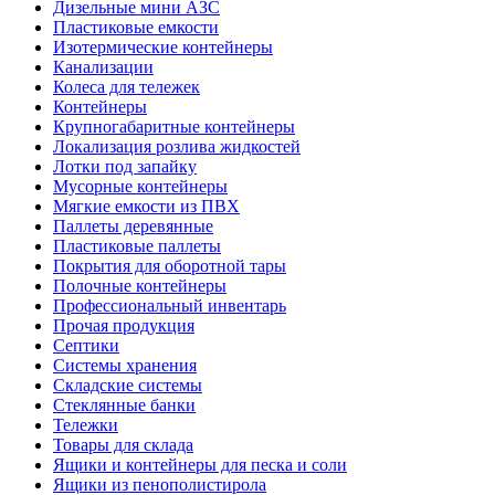
Дизельные мини АЗС
Пластиковые емкости
Изотермические контейнеры
Канализации
Колеса для тележек
Контейнеры
Крупногабаритные контейнеры
Локализация розлива жидкостей
Лотки под запайку
Мусорные контейнеры
Мягкие емкости из ПВХ
Паллеты деревянные
Пластиковые паллеты
Покрытия для оборотной тары
Полочные контейнеры
Профессиональный инвентарь
Прочая продукция
Септики
Системы хранения
Складские системы
Стеклянные банки
Тележки
Товары для склада
Ящики и контейнеры для песка и соли
Ящики из пенополистирола