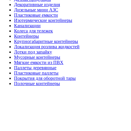
Декоративные изделия
Дизельные мини АЗС
Пластиковые емкости
Изотермические контейнеры
Канализации
Колеса для тележек
Контейнеры
Крупногабаритные контейнеры
Локализация розлива жидкостей
Лотки под запайку
Мусорные контейнеры
Мягкие емкости из ПВХ
Паллеты деревянные
Пластиковые паллеты
Покрытия для оборотной тары
Полочные контейнеры
Профессиональный инвентарь
Прочая продукция
Септики
Системы хранения
Складские системы
Стеклянные банки
Тележки
Товары для склада
Ящики и контейнеры для песка и соли