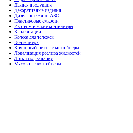
Дачная продукция
Декоративные изделия
Дизельные мини АЗС
Пластиковые емкости
Изотермические контейнеры
Канализации
Колеса для тележек
Контейнеры
Крупногабаритные контейнеры
Локализация розлива жидкостей
Лотки под запайку
Мусорные контейнеры
Мягкие емкости из ПВХ
Паллеты деревянные
Пластиковые паллеты
Покрытия для оборотной тары
Полочные контейнеры
Профессиональный инвентарь
Прочая продукция
Септики
Системы хранения
Складские системы
Стеклянные банки
Тележки