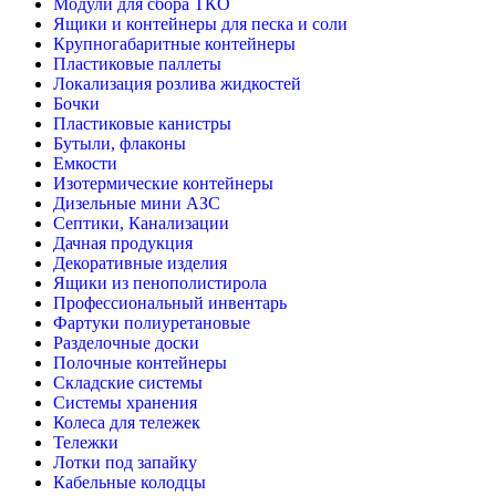
Модули для сбора ТКО
Ящики и контейнеры для песка и соли
Крупногабаритные контейнеры
Пластиковые паллеты
Локализация розлива жидкостей
Бочки
Пластиковые канистры
Бутыли, флаконы
Емкости
Изотермические контейнеры
Дизельные мини АЗС
Септики, Канализации
Дачная продукция
Декоративные изделия
Ящики из пенополистирола
Профессиональный инвентарь
Фартуки полиуретановые
Разделочные доски
Полочные контейнеры
Складские системы
Системы хранения
Колеса для тележек
Тележки
Лотки под запайку
Кабельные колодцы