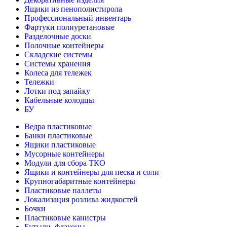
Ящики из пенополистирола
Профессиональный инвентарь
Фартуки полиуретановые
Разделочные доски
Полочные контейнеры
Складские системы
Системы хранения
Колеса для тележек
Тележки
Лотки под запайку
Кабельные колодцы
БУ
Ведра пластиковые
Банки пластиковые
Ящики пластиковые
Мусорные контейнеры
Модули для сбора ТКО
Ящики и контейнеры для песка и соли
Крупногабаритные контейнеры
Пластиковые паллеты
Локализация розлива жидкостей
Бочки
Пластиковые канистры
Бутыли, флаконы