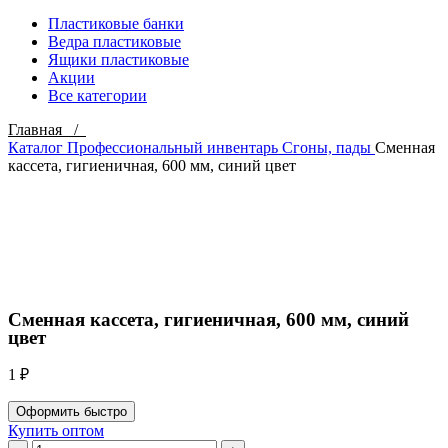
Пластиковые банки
Ведра пластиковые
Ящики пластиковые
Акции
Все категории
Главная /
Каталог
Профессиональный инвентарь
Сгоны, пады
Сменная
кассета, гигиеничная, 600 мм, синий цвет
Click to enlarge
Сменная кассета, гигиеничная, 600 мм, синий
цвет
1
₽
Оформить быстро
Купить оптом
Количество