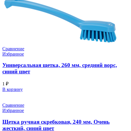
Сравнение
Избранное
Универсальная щетка, 260 мм, средний ворс,
синий цвет
1
₽
В корзину
Сравнение
Избранное
Щетка ручная скребковая, 240 мм, Очень
жесткий, синий цвет