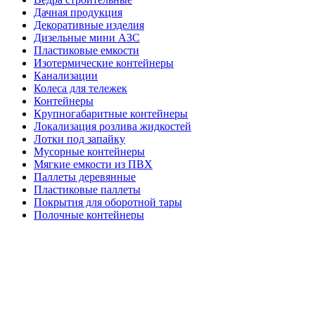
Дачная продукция
Декоративные изделия
Дизельные мини АЗС
Пластиковые емкости
Изотермические контейнеры
Канализации
Колеса для тележек
Контейнеры
Крупногабаритные контейнеры
Локализация розлива жидкостей
Лотки под запайку
Мусорные контейнеры
Мягкие емкости из ПВХ
Паллеты деревянные
Пластиковые паллеты
Покрытия для оборотной тары
Полочные контейнеры
Профессиональный инвентарь
Прочая продукция
Септики
Системы хранения
Складские системы
Стеклянные банки
Тележки