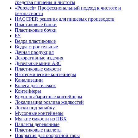
средства гигиены и чистоты
«Puretech» Профессиональный подход к чистоте и
безопасности
HACCPER решения для пищевых производств
Пластиковые банки
Пластиковые бочки
БУ
Ведра пластиковые
Ведра строительные
Дачная продукция
Декоративные изделия
Дизельные мини АЗС
Пластиковые емкости
Изотермические контейнеры
Канализации
Колеса для тележек
Контейнеры
Крупногабаритные контейнеры
Локализация розлива жидкостей
Лотки под запайку
Мусорные контейнеры
Мягкие емкости из ПВХ
Паллеты деревянные
Пластиковые паллеты
Покрытия для оборотной тары