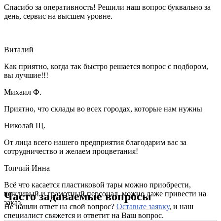
Спасибо за оперативность! Решили наш вопрос буквально за
день, сервис на высшем уровне.
Виталий
Как приятно, когда так быстро решается вопрос с подбором,
вы лучшие!!!
Михаил Ф.
Приятно, что склады во всех городах, которые нам нужны
Николай Щ.
От лица всего нашего предприятия благодарим вас за
сотрудничество и желаем процветания!
Топчий Инна
Всё что касается пластиковой тары можно приобрести,
вежливый и грамотный персонал, можно даже привести на
Часто задаваемые вопросы
заказ.
Не нашли ответ на свой вопрос?
Оставьте заявку
, и наш
специалист свяжется и ответит на Ваш вопрос.