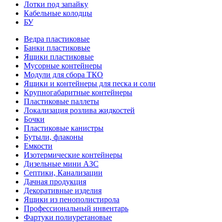
Лотки под запайку
Кабельные колодцы
БУ
Ведра пластиковые
Банки пластиковые
Ящики пластиковые
Мусорные контейнеры
Модули для сбора ТКО
Ящики и контейнеры для песка и соли
Крупногабаритные контейнеры
Пластиковые паллеты
Локализация розлива жидкостей
Бочки
Пластиковые канистры
Бутыли, флаконы
Емкости
Изотермические контейнеры
Дизельные мини АЗС
Септики, Канализации
Дачная продукция
Декоративные изделия
Ящики из пенополистирола
Профессиональный инвентарь
Фартуки полиуретановые